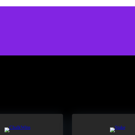
 ohne Einzahlung
nus Vergleich 2025
ne Casinos