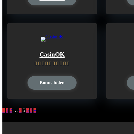
CasinOK
Bonus holen
«
1
2
…
4
5
6
7
»