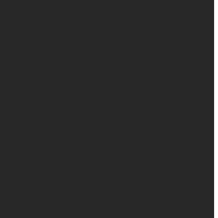
-Lizenzen
uropa